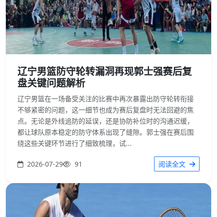
辽宁男篮防守轮转漏洞再现郭士强赛后复
盘关键问题解析
辽宁男篮在一场备受关注的比赛中再次暴露出防守轮转衔接
不够紧密的问题，这一细节也成为赛后复盘时无法回避的焦
点。无论是外线追防的延误，还是协防补位时的沟通迟缓，
都让球队原本稳定的防守体系出现了缝隙。郭士强在赛后围
绕这些关键环节进行了细致梳理，试...
2026-07-29
91
阅读全文