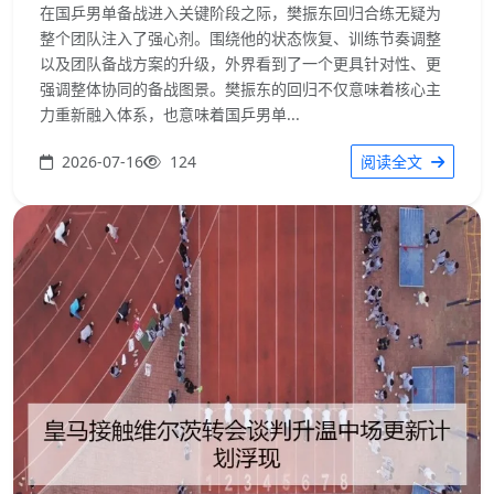
在国乒男单备战进入关键阶段之际，樊振东回归合练无疑为
整个团队注入了强心剂。围绕他的状态恢复、训练节奏调整
以及团队备战方案的升级，外界看到了一个更具针对性、更
强调整体协同的备战图景。樊振东的回归不仅意味着核心主
力重新融入体系，也意味着国乒男单...
2026-07-16
124
阅读全文