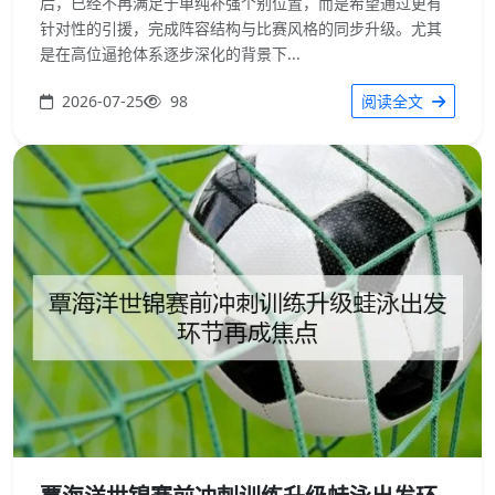
后，已经不再满足于单纯补强个别位置，而是希望通过更有
针对性的引援，完成阵容结构与比赛风格的同步升级。尤其
是在高位逼抢体系逐步深化的背景下...
2026-07-25
98
阅读全文