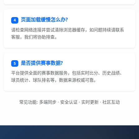
页面加载缓慢怎么办?
4
请检查网络连接并尝试清除浏览器缓存，如问题持续请联系
客服，我们将协助排查。
是否提供赛事数据?
5
平台提供全面的赛事数据服务，包括实时比分、历史战绩、
球员统计、球队排名等，数据来源权威可靠。
常见功能: 多端同步 · 安全认证 · 实时更新 · 社区互动