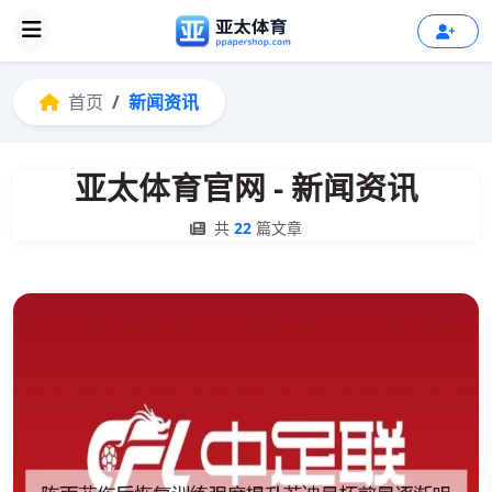
首页
新闻资讯
亚太体育官网 - 新闻资讯
共
22
篇文章