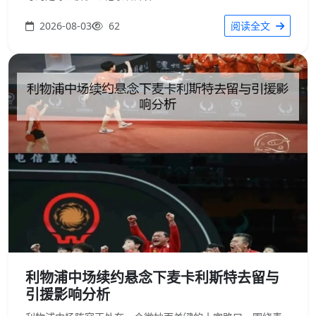
2026-08-03
62
阅读全文
利物浦中场续约悬念下麦卡利斯特去留与
引援影响分析