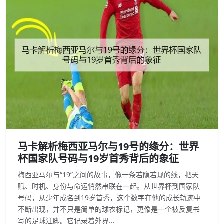
马卡解析梅西亚马尔与19号的缘分：世界
杯国家队号码与19岁首秀背后的象征
梅西亚马尔与“19”之间的故事，像一条若隐若现的线，把天
赋、时机、身份与命运悄然串联在一起。从世界杯到国家队
号码，从少年成名到19岁首秀，这个数字在他的成长轨迹中
不断出现，并不只是简单的球衣标记，更像是一个被反复书
写的足球注脚。它记录着外界...