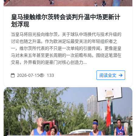
皇马接触维尔茨转会谈判升温中场更新计
划浮现
当皇马将目光投向维尔茨，关于球队中场换代与技术升级的
讨论也随之升温。作为欧洲足坛最受关注的年轻组织者之
一，维尔茨所代表的不只是一次单纯的引援传闻，更像是皇
马对未来五年甚至更长周期的一次前瞻布局。围绕这笔潜在
交易，外界看到的是豪门对核心创造力...
2026-07-15
133
阅读全文