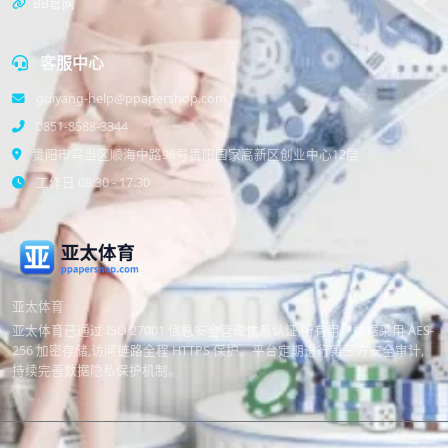
BB官网
客服中心
guiyang-help@ppapershop.com
0851-8588-3344
贵阳市乌当区顺海中路98号贵阳国家高新区创业中心12层
工作日 08:30 - 17:30
亚太体育
亚太体育已通过 ISO 27001 信息安全管理体系认证,所有用户数据采用 AES-
256 加密存储,访问链路全程 HTTPS 保护。平台定期进行第三方安全审计,
持续完善数据隐私保护机制。