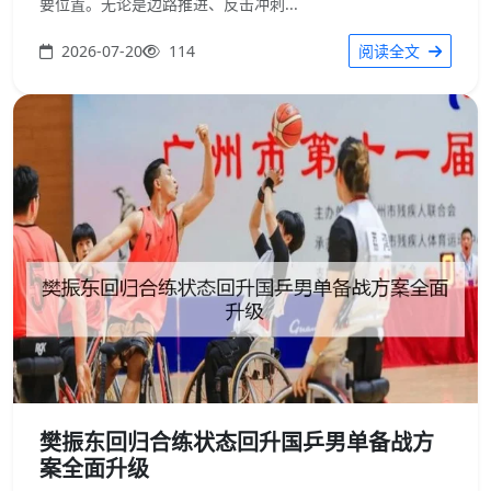
要位置。无论是边路推进、反击冲刺...
2026-07-20
114
阅读全文
樊振东回归合练状态回升国乒男单备战方
案全面升级