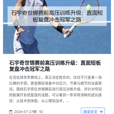
石宇奇世锦赛前高压训练升级：直面短板
复盘冲击冠军之路
在羽毛球世界赛场上，真正决定胜负的，往往不只是某一场
比赛的手感，更是赛前准备中对压力、节奏与细节的全面掌
控。围绕石宇奇在世锦赛前进行高压训练升级、并针对夺冠
短板展开系统复盘的话题，可以看到一条非常清晰的成长路
径：从技术到体能，从心理到战术，...
2026-07-27
92
阅读全文